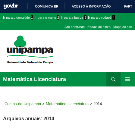
COMUNICA BR
ACESSO À INFORMAÇÃO
PARTI
IR
Ir
Ir
Ir
Ir para o conteúdo
1
Ir para o menu
2
Ir para a busca
3
Ir para o rodapé
4
PARA
para
para
para
O
Alto contraste
Escala de cinza
Mapa do site
CONTEÚDO
conteúdo
menu
menu
superior
lateral
Pesquisar
Ir
Matemática Licenciatura
para
MENU
rodapé
PRINCI
Cursos da Unipampa
>
Matemática Licenciatura
>
2014
Arquivos anuais: 2014