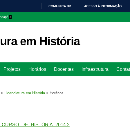
COMUNICA BR
ACESSO À INFORMAÇÃO
IR
 rodapé
4
PARA
O
CONTEÚDO
tura em História
Ir
Projetos
Horários
Docentes
Infraestrutura
Conta
para
rodapé
>
Licenciatura em História
>
Horários
s
CURSO_DE_HISTÓRIA_2014.2