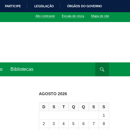
PARTICIPE
LEGISLAÇÃO
ÓRGÃOS DO GOVERNO
Alto contraste
Escala de cinza
Mapa do site
to
Bibliotecas
AGOSTO 2026
D
S
T
Q
Q
S
S
1
2
3
4
5
6
7
8