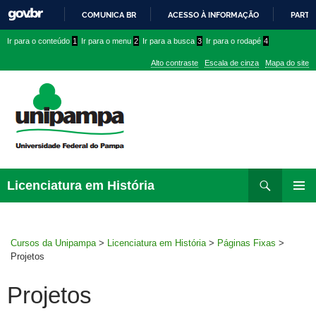
COMUNICA BR
ACESSO À INFORMAÇÃO
PARTI
IR
Ir
Ir
Ir
Ir para o conteúdo
1
Ir para o menu
2
Ir para a busca
3
Ir para o rodapé
4
PARA
para
para
para
O
Alto contraste
Escala de cinza
Mapa do site
CONTEÚDO
conteúdo
menu
menu
superior
lateral
Pesquisar
Ir
Licenciatura em História
para
MENU
rodapé
PRINCI
Cursos da Unipampa
>
Licenciatura em História
>
Páginas Fixas
>
Projetos
Projetos