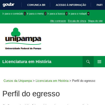
COMUNICA BR
ACESSO À INFORMAÇÃO
PARTI
IR
Ir
Ir
Ir
Ir para o conteúdo
1
Ir para o menu
2
Ir para a busca
3
Ir para o rodapé
4
PARA
para
para
para
O
Alto contraste
Escala de cinza
Mapa do site
CONTEÚDO
conteúdo
menu
menu
superior
lateral
Pesquisar
Ir
Licenciatura em História
para
MENU
rodapé
PRINCI
Cursos da Unipampa
>
Licenciatura em História
>
Perfil do egresso
Perfil do egresso