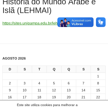
História do Mundo Árabe e
Islã (LEHMAI)
https://sites.unipampa.edu.br/lehmai/
AGOSTO 2026
D
S
T
Q
Q
S
S
1
2
3
4
5
6
7
8
9
10
11
12
13
14
15
16
17
18
19
20
21
22
23
24
25
26
27
28
29
Este site utiliza cookies para melhorar a