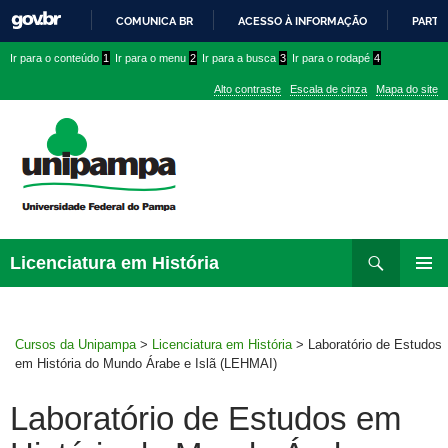
COMUNICA BR
ACESSO À INFORMAÇÃO
PARTI
IR
Ir
Ir
Ir
Ir para o conteúdo
1
Ir para o menu
2
Ir para a busca
3
Ir para o rodapé
4
PARA
para
para
para
O
Alto contraste
Escala de cinza
Mapa do site
CONTEÚDO
conteúdo
menu
menu
superior
lateral
Pesquisar
Ir
Licenciatura em História
para
MENU
rodapé
PRINCI
Cursos da Unipampa
>
Licenciatura em História
>
Laboratório de Estudos
em História do Mundo Árabe e Islã (LEHMAI)
Laboratório de Estudos em