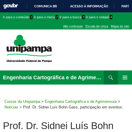
COMUNICA BR
ACESSO À INFORMAÇÃO
PARTI
IR
Ir
Ir
Ir
Ir para o conteúdo
1
Ir para o menu
2
Ir para a busca
3
Ir para o rodapé
4
PARA
para
para
para
O
Alto contraste
Escala de cinza
Mapa do site
CONTEÚDO
conteúdo
menu
menu
superior
lateral
Pesquisar
Ir
Engenharia Cartográfica e de Agrimensura
para
MENU
rodapé
PRINCI
Cursos da Unipampa
>
Engenharia Cartográfica e de Agrimensura
>
Noticias
>
Prof. Dr. Sidnei Luís Bohn Gass, participação em eventos.
Prof. Dr. Sidnei Luís Bohn