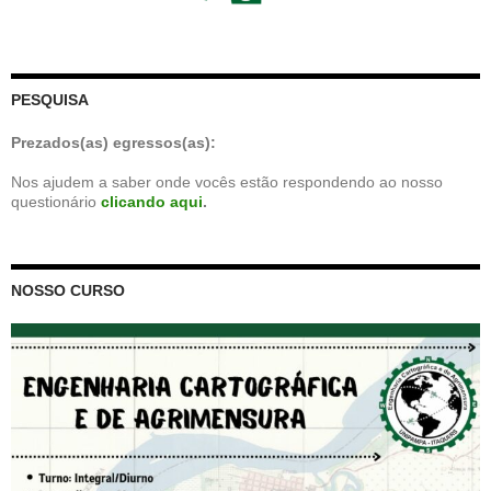
PESQUISA
Prezados(as) egressos(as):
Nos ajudem a saber onde vocês estão respondendo ao nosso
questionário
clicando aqui
.
NOSSO CURSO