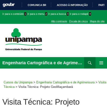
COMUNICA BR
ACESSO À INFORMAÇÃO
PARTI
IR
Ir
Ir
Ir
Ir para o conteúdo
1
Ir para o menu
2
Ir para a busca
3
Ir para o rodapé
4
PARA
para
para
para
O
Alto contraste
Escala de cinza
Mapa do site
CONTEÚDO
conteúdo
menu
menu
superior
lateral
Pesquisar
Ir
Engenharia Cartográfica e de Agrimensura
para
MENU
rodapé
PRINCI
Cursos da Unipampa
>
Engenharia Cartográfica e de Agrimensura
>
Visita
Técnica
>
Visita Técnica: Projeto GeoMaçambará
Visita Técnica: Projeto