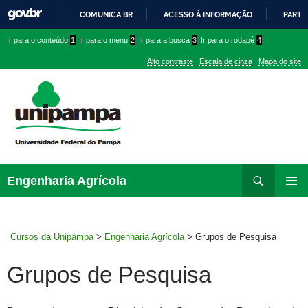
COMUNICA BR
ACESSO À INFORMAÇÃO
PARTI
IR
Ir
Ir
Ir
Ir para o conteúdo
1
Ir para o menu
2
Ir para a busca
3
Ir para o rodapé
4
PARA
para
para
para
O
Alto contraste
Escala de cinza
Mapa do site
CONTEÚDO
conteúdo
menu
menu
superior
lateral
Pesquisar
Ir
Engenharia Agrícola
para
MENU
rodapé
PRINCI
Cursos da Unipampa
>
Engenharia Agrícola
>
Grupos de Pesquisa
Grupos de Pesquisa