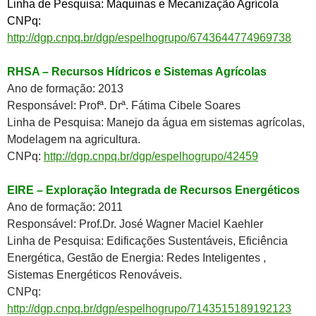
Linha de Pesquisa: Máquinas e Mecanização Agrícola
CNPq:
http://dgp.cnpq.br/dgp/espelhogrupo/6743644774969738
RHSA – Recursos Hídricos e Sistem
a
s Agrícolas
Ano de formação: 2013
Responsável: Profª. Drª.
Fátima Cibele Soares
Linha de Pesquisa: Manejo da água em sistemas agrícolas,
Modelagem na agricultura.
CNPq:
http://dgp.cnpq.br/dgp/espelhogrupo/42459
EIRE – Exploração Integrada de Recursos Energéticos
Ano de formação: 2011
Responsável: Prof.Dr. José Wagner Maciel Kaehler
Linha de Pesquisa: Edificações Sustentáveis, Eficiência
Energética, Gestão de Energia: Redes Inteligentes ,
Sistemas Energéticos Renováveis.
CNPq:
http://dgp.cnpq.br/dgp/espelhogrupo/7143515189192123