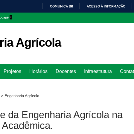
COMUNICA BR
ACESSO À INFORMAÇÃO
IR
 rodapé
4
PARA
O
CONTEÚDO
ia Agrícola
Ir
Projetos
Horários
Docentes
Infraestrutura
Conta
para
rodapé
>
Engenharia Agrícola
e da Engenharia Agrícola na
 Acadêmica.