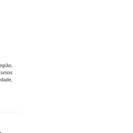
egião,
cursos
edade,