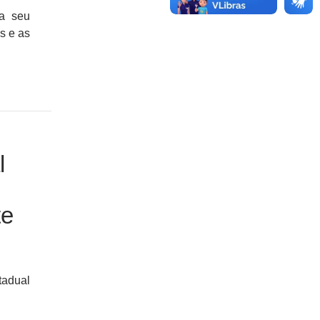
ça seu
s e as
l
te
tadual