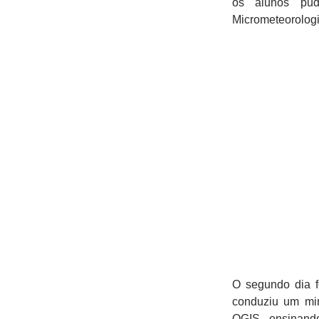
os alunos pud
Micrometeorologi
O segundo dia f
conduziu um min
QGIS, ensinando