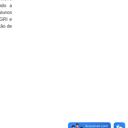
ndo a
alunos
GRI e
ção de