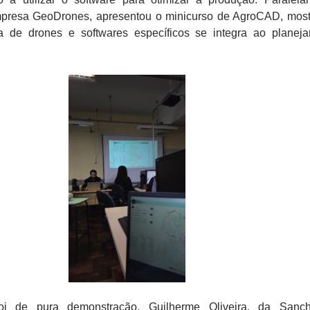
presa GeoDrones, apresentou o minicurso de AgroCAD, mos
a de drones e softwares específicos se integra ao planej
oi de pura demonstração. Guilherme Oliveira, da Sanch