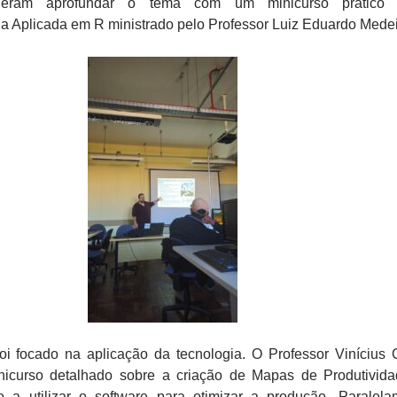
eram aprofundar o tema com um minicurso prático 
a Aplicada em R ministrado pelo Professor Luiz Eduardo Medei
oi focado na aplicação da tecnologia. O Professor Vinícius
icurso detalhado sobre a criação de Mapas de Produtivid
 a utilizar o software para otimizar a produção. Paralela