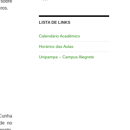
sobre
ros.
LISTA DE LINKS
Calendário Acadêmico
Horários das Aulas
Unipampa – Campus Alegrete
 Cunha
ade no
mente,