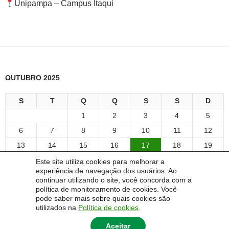
Unipampa – Campus Itaqui
OUTUBRO 2025
S
T
Q
Q
S
S
D
1
2
3
4
5
6
7
8
9
10
11
12
13
14
15
16
17
18
19
20
21
22
23
24
25
26
Este site utiliza cookies para melhorar a
experiência de navegação dos usuários. Ao
27
28
29
30
31
continuar utilizando o site, você concorda com a
« jul
abr »
política de monitoramento de cookies. Você
pode saber mais sobre quais cookies são
utilizados na
Política de cookies
.
Aceitar