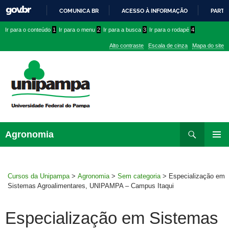
COMUNICA BR
ACESSO À INFORMAÇÃO
PARTI
IR
Ir
Ir
Ir
Ir para o conteúdo
1
Ir para o menu
2
Ir para a busca
3
Ir para o rodapé
4
PARA
para
para
para
O
Alto contraste
Escala de cinza
Mapa do site
CONTEÚDO
conteúdo
menu
menu
superior
lateral
Pesquisar
Ir
Agronomia
para
MENU
rodapé
PRINCI
Cursos da Unipampa
>
Agronomia
>
Sem categoria
>
Especialização em
Sistemas Agroalimentares, UNIPAMPA – Campus Itaqui
Especialização em Sistemas