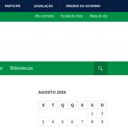
PARTICIPE
LEGISLAÇÃO
ÓRGÃOS DO GOVERNO
Alto contraste
Escala de cinza
Mapa do site
to
Bibliotecas
AGOSTO 2026
S
T
Q
Q
S
S
D
1
2
3
4
5
6
7
8
9