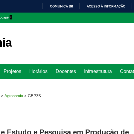
COMUNICA BR
ACESSO À INFORMAÇÃO
IR
 rodapé
4
PARA
O
CONTEÚDO
ia
Ir
Projetos
Horários
Docentes
Infraestrutura
Conta
para
rodapé
>
Agronomia
>
GEP3S
e Estudo e Pesquisa em Produção de