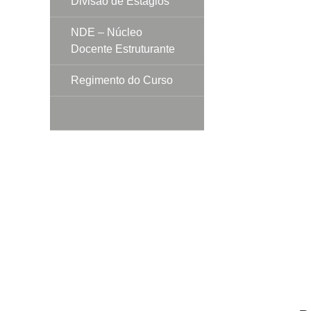
Divisão de Estágios
NDE – Núcleo
Docente Estruturante
Líder
Regimento do Curso
Linhas
Projeto
Plantas