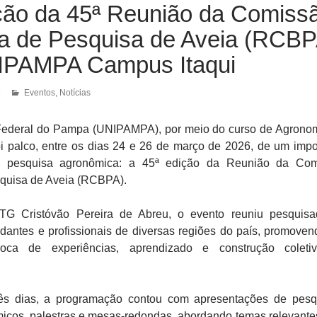
ção da 45ª Reunião da Comiss
ira de Pesquisa de Aveia (RCBP
IPAMPA Campus Itaqui
6
Eventos
,
Notícias
Federal do Pampa
(UNIPAMPA), por meio do curso de Agrono
foi palco, entre os dias 24 e 26 de março de 2026, de um impo
a pesquisa agronômica: a 45ª edição da
Reunião da Com
squisa de Aveia
(RCBPA).
TG Cristóvão Pereira de Abreu
, o evento reuniu pesquisa
udantes e profissionais de diversas regiões do país, promove
oca de experiências, aprendizado e construção coleti
ês dias, a programação contou com apresentações de pesq
icos, palestras e mesas-redondas, abordando temas relevante