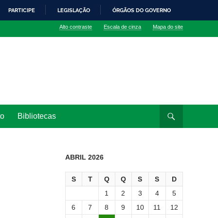
PARTICIPE
LEGISLAÇÃO
ÓRGÃOS DO GOVERNO
Alto contraste
Escala de cinza
Mapa do site
to
Bibliotecas
ABRIL 2026
S
T
Q
Q
S
S
D
1
2
3
4
5
6
7
8
9
10
11
12