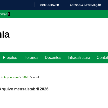
COMUNICA BR
ACESSO À INFORMAÇÃO
IR
 rodapé
4
PARA
O
CONTEÚDO
ia
Ir
Projetos
Horários
Docentes
Infraestrutura
Conta
para
rodapé
>
Agronomia
>
2026
>
abril
Arquivo mensais:abril 2026