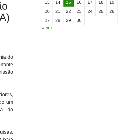
13
14
15
16
17
18
19
ão
20
21
22
23
24
25
26
A)
27
28
29
30
« out
mia do
rtante
issão
dores,
ndo um
va do
uisas,
s para