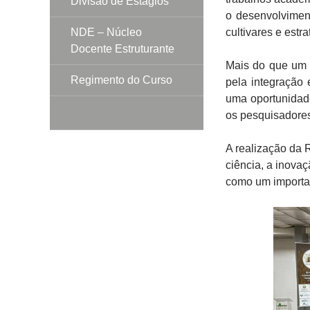
Divisão de Estágios
o desenvolviment
NDE – Núcleo
cultivares e estr
Docente Estruturante
Mais do que um e
Regimento do Curso
pela integração 
uma oportunidad
os pesquisadores
A realização da
ciência, a inova
como um importan