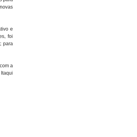
 novas
tivo e
s, foi
; para
 com a
Itaqui