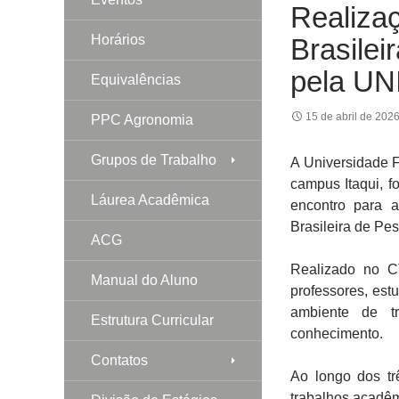
Realiza
Horários
Brasile
pela UN
Equivalências
15 de abril de 202
PPC Agronomia
Grupos de Trabalho
A
Universidade 
campus
Itaqui
, 
Láurea Acadêmica
encontro para 
Brasileira de Pe
ACG
Realizado no
C
Manual do Aluno
professores, est
ambiente de tr
Estrutura Curricular
conhecimento.
Contatos
Ao longo dos tr
trabalhos acadêm