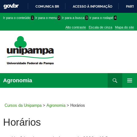
COMUNICA BR
ACESSO À INFORMAÇÃO
PARTI
IR
Ir
Ir
Ir
Ir para o conteúdo
1
Ir para o menu
2
Ir para a busca
3
Ir para o rodapé
4
PARA
para
para
para
O
Alto contraste
Escala de cinza
Mapa do site
CONTEÚDO
conteúdo
menu
menu
superior
lateral
Pesquisar
Ir
Agronomia
para
MENU
rodapé
PRINCI
Cursos da Unipampa
>
Agronomia
>
Horários
Horários