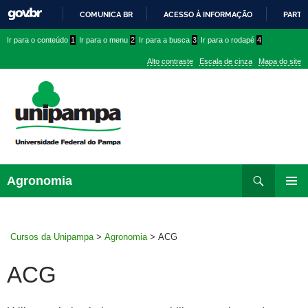
COMUNICA BR
ACESSO À INFORMAÇÃO
PARTI
IR
Ir
Ir
Ir
Ir para o conteúdo
1
Ir para o menu
2
Ir para a busca
3
Ir para o rodapé
4
PARA
para
para
para
O
Alto contraste
Escala de cinza
Mapa do site
CONTEÚDO
conteúdo
menu
menu
superior
lateral
Pesquisar
Ir
Agronomia
para
MENU
rodapé
PRINCI
Cursos da Unipampa
>
Agronomia
>
ACG
ACG