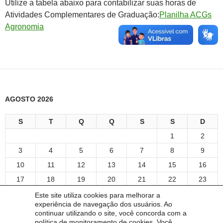
Utilize a tabela abaixo para contabilizar suas horas de
Atividades Complementares de Graduação:
Planilha ACGs
Agronomia
AGOSTO 2026
S
T
Q
Q
S
S
D
1
2
3
4
5
6
7
8
9
10
11
12
13
14
15
16
17
18
19
20
21
22
23
24
25
26
27
28
29
30
Este site utiliza cookies para melhorar a
experiência de navegação dos usuários. Ao
31
continuar utilizando o site, você concorda com a
« abr
política de monitoramento de cookies. Você