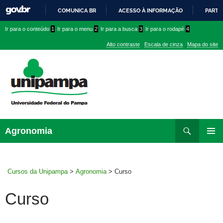
COMUNICA BR
ACESSO À INFORMAÇÃO
PARTI
IR
Ir
Ir
Ir
Ir para o conteúdo
1
Ir para o menu
2
Ir para a busca
3
Ir para o rodapé
4
PARA
para
para
para
O
Alto contraste
Escala de cinza
Mapa do site
CONTEÚDO
conteúdo
menu
menu
superior
lateral
Pesquisar
Ir
Agronomia
para
MENU
rodapé
PRINCI
Cursos da Unipampa
>
Agronomia
>
Curso
Curso