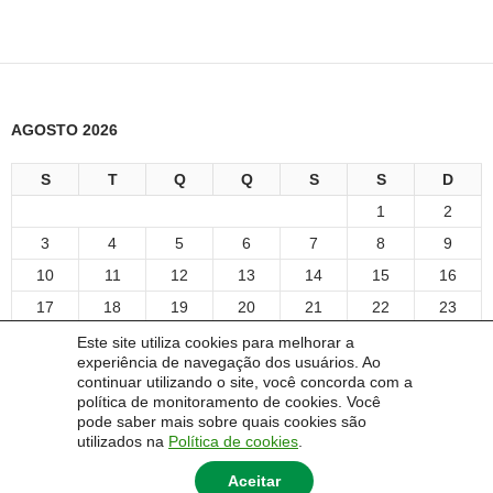
AGOSTO 2026
S
T
Q
Q
S
S
D
1
2
3
4
5
6
7
8
9
10
11
12
13
14
15
16
17
18
19
20
21
22
23
24
25
26
27
28
29
30
Este site utiliza cookies para melhorar a
experiência de navegação dos usuários. Ao
31
continuar utilizando o site, você concorda com a
« abr
política de monitoramento de cookies. Você
pode saber mais sobre quais cookies são
utilizados na
Política de cookies
.
Aceitar