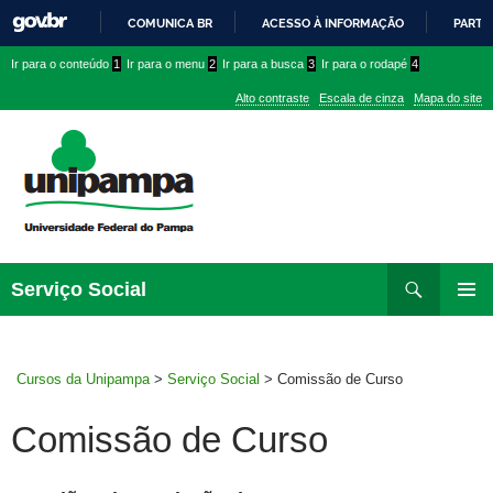
COMUNICA BR
ACESSO À INFORMAÇÃO
PARTI
IR
Ir
Ir
Ir
Ir para o conteúdo
1
Ir para o menu
2
Ir para a busca
3
Ir para o rodapé
4
PARA
para
para
para
O
Alto contraste
Escala de cinza
Mapa do site
CONTEÚDO
conteúdo
menu
menu
superior
lateral
Pesquisar
Ir
Serviço Social
para
MENU
rodapé
PRINCI
Cursos da Unipampa
>
Serviço Social
>
Comissão de Curso
Comissão de Curso