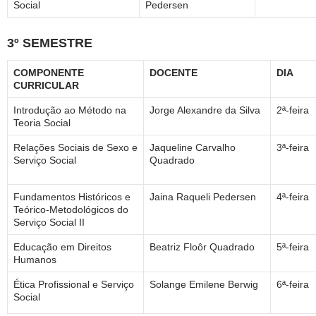
Social
Pedersen
3º SEMESTRE
COMPONENTE
DOCENTE
DIA
CURRICULAR
Introdução ao Método na
Jorge Alexandre da Silva
2ª-feira
Teoria Social
Relações Sociais de Sexo e
Jaqueline Carvalho
3ª-feira
Serviço Social
Quadrado
Fundamentos Históricos e
Jaina Raqueli Pedersen
4ª-feira
Teórico-Metodológicos do
Serviço Social II
Educação em Direitos
Beatriz Floôr Quadrado
5ª-feira
Humanos
Ética Profissional e Serviço
Solange Emilene Berwig
6ª-feira
Social