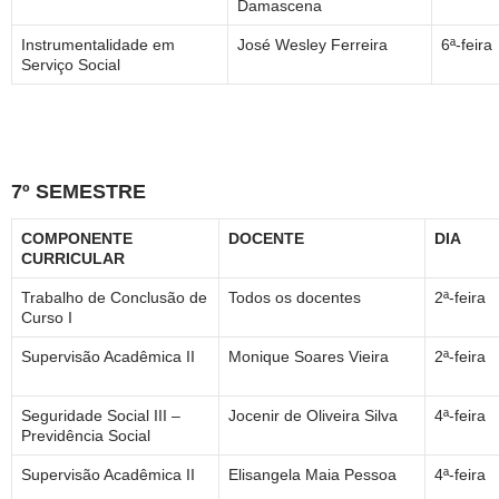
Damascena
Instrumentalidade em
José Wesley Ferreira
6ª-feira
Serviço Social
7º SEMESTRE
COMPONENTE
DOCENTE
DIA
CURRICULAR
Trabalho de Conclusão de
Todos os docentes
2ª-feira
Curso I
Supervisão Acadêmica II
Monique Soares Vieira
2ª-feira
Seguridade Social III –
Jocenir de Oliveira Silva
4ª-feira
Previdência Social
Supervisão Acadêmica II
Elisangela Maia Pessoa
4ª-feira