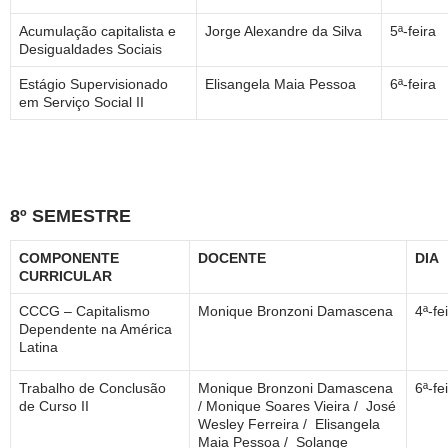
Acumulação capitalista e
Jorge Alexandre da Silva
5ª-feira
Desigualdades Sociais
Estágio Supervisionado
Elisangela Maia Pessoa
6ª-feira
em Serviço Social II
8º SEMESTRE
COMPONENTE
DOCENTE
DIA
CURRICULAR
CCCG – Capitalismo
Monique Bronzoni Damascena
4ª-fe
Dependente na América
Latina
Trabalho de Conclusão
Monique Bronzoni Damascena
6ª-fe
de Curso II
/ Monique Soares Vieira / José
Wesley Ferreira / Elisangela
Maia Pessoa / Solange