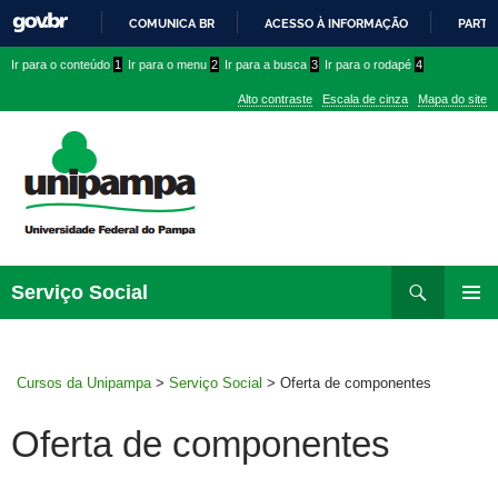
COMUNICA BR
ACESSO À INFORMAÇÃO
PARTI
IR
Ir
Ir
Ir
Ir para o conteúdo
1
Ir para o menu
2
Ir para a busca
3
Ir para o rodapé
4
PARA
para
para
para
O
Alto contraste
Escala de cinza
Mapa do site
CONTEÚDO
conteúdo
menu
menu
superior
lateral
Pesquisar
Ir
Serviço Social
para
MENU
rodapé
PRINCI
Cursos da Unipampa
>
Serviço Social
>
Oferta de componentes
Oferta de componentes