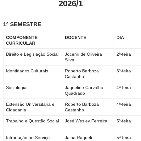
2026/1
1º SEMESTRE
COMPONENTE
DOCENTE
DIA
CURRICULAR
Direito e Legislação Social
Jocenir de Oliveira
2ª-feira
Silva
Identidades Culturais
Roberto Barboza
3ª-feira
Castanho
Sociologia
Jaqueline Carvalho
4ª-feira
Quadrado
Extensão Universitária e
Roberto Barboza
4ª-feira
Cidadania I
Castanho
Trabalho e Questão Social
José Wesley Ferreira
5ª-feira
Introdução ao Serviço
Jaina Raqueli
5ª-feira