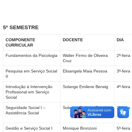
5º SEMESTRE
COMPONENTE
DOCENTE
DIA
CURRICULAR
Fundamentos da Psicologia
Walter Firmo de Oliveira
2ª-feira
Cruz
Pesquisa em Serviço Social
Elisangela Maia Pessoa
3ª-feira
II
Introdução à Intervenção
Solange Emilene Berwig
4ª-feira
Profissional em Serviço
Social
Seguridade Social I –
Solange Emilene Berwig
2ª-feira
Assistência Social
Gestão e Serviço Social I
Monique Bronzoni
5ª-feira