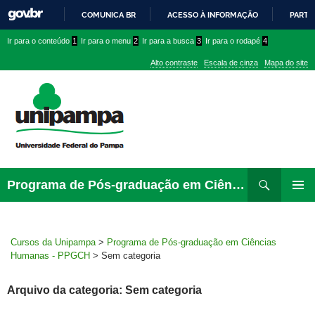
COMUNICA BR
ACESSO À INFORMAÇÃO
PARTI
IR
Ir
Ir
Ir
Ir para o conteúdo
1
Ir para o menu
2
Ir para a busca
3
Ir para o rodapé
4
PARA
para
para
para
O
Alto contraste
Escala de cinza
Mapa do site
CONTEÚDO
conteúdo
menu
menu
superior
lateral
Pesquisar
Ir
Programa de Pós-graduação em Ciências Humanas – PPGCH
para
MENU
rodapé
PRINCI
Cursos da Unipampa
>
Programa de Pós-graduação em Ciências
Humanas - PPGCH
>
Sem categoria
Arquivo da categoria: Sem categoria