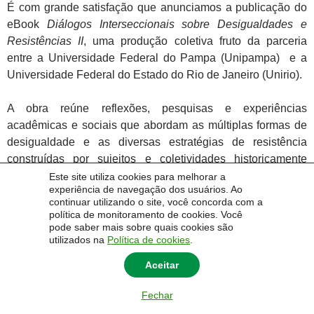
É com grande satisfação que anunciamos a publicação do
eBook
Diálogos Interseccionais sobre Desigualdades e
Resistências II
, uma produção coletiva fruto da parceria
entre a Universidade Federal do Pampa (Unipampa) e a
Universidade Federal do Estado do Rio de Janeiro (Unirio).
A obra reúne reflexões, pesquisas e experiências
acadêmicas e sociais que abordam as múltiplas formas de
desigualdade e as diversas estratégias de resistência
construídas por sujeitos e coletividades historicamente
marginalizados. A partir de uma perspectiva interseccional,
Este site utiliza cookies para melhorar a
experiência de navegação dos usuários. Ao
os textos dialogam sobre temas urgentes como raça,
continuar utilizando o site, você concorda com a
gênero, classe, sexualidade, territorialidade e outras
política de monitoramento de cookies. Você
dimensões estruturantes da exclusão social no Brasil
pode saber mais sobre quais cookies são
utilizados na
Política de cookies
.
contemporâneo.
Aceitar
Organizado pelas professoras Monique Soares Vieira
(Unipampa), Simone Barros de Oliveira (Unipampa), Renata
Fechar
Gomes da Costa (Unirio) e pelo professor Ewerton da Silva