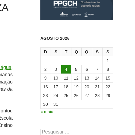
ZA
O
AGOSTO 2026
D
S
T
Q
Q
S
S
1
iágua,
2
3
4
5
6
7
8
manas
9
10
11
12
13
14
15
rmação
16
17
18
19
20
21
22
res da
23
24
25
26
27
28
29
30
31
contou
« maio
Escola
Ensino
Pesquisar