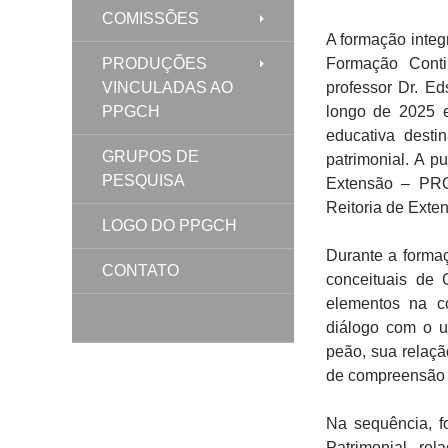
COMISSÕES
A formação integ
PRODUÇÕES
Formação Conti
VINCULADAS AO
professor Dr. E
PPGCH
longo de 2025 e
educativa dest
GRUPOS DE
patrimonial. A 
PESQUISA
Extensão – PRO
Reitoria de Ext
LOGO DO PPGCH
Durante a formaç
CONTATO
conceituais de 
elementos na c
diálogo com o u
peão, sua relaç
de compreensão d
Na sequência, f
Patrimonial, rel