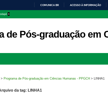
COMUNICA BR
ACESSO À INFORMAÇÃO
IR
 rodapé
4
PARA
O
CONTEÚDO
a de Pós-graduação em 
Ir
para
rodapé
>
Programa de Pós-graduação em Ciências Humanas - PPGCH
>
LINHA1
Arquivo da tag: LINHA1