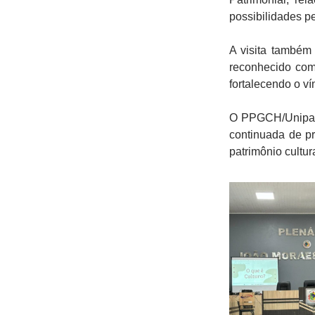
possibilidades p
A visita também
reconhecido com
fortalecendo o vín
O PPGCH/Unipamp
continuada de pr
patrimônio cultu