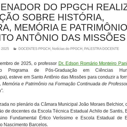
ENADOR DO PPGCH REALI
ÇÃO SOBRE HISTÓRIA,
A, MEMÓRIA E PATRIMÔNI
TO ANTÔNIO DAS MISSÕES
e 2025
DOCENTES PPGCH
,
Notícias do PPGCH
,
PALESTRA DOCENTE
tembro de 2025, o professor
Dr. Edson Romário Monteiro Pan
 do Programa de Pós-Graduação em Ciências Hu
), esteve em Santo Antônio das Missões para conduzir a fo
ra, Memória e Patrimônio na Formação Continuada de Professo
”
.
lizada no plenário da Câmara Municipal João Moraes Belchior, 
ão de docentes da Escola Técnica Estadual Achilo de Santis, 
sino Fundamental Értico Veríssimo e Escola Estadual de 
o Nascimento Barcelos.