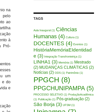
por:
nio na
 pelo
TAGS
nto ao
rtilha
Ciências
Aula Inaugural
(1)
ucação
Humanas
(4)
Cultura
(1)
ento à
DOCENTES
(4)
Eventos
(1)
 Pró-
HistóriaMemóriaEIdentidad
e
(3)
Integração Transfronteiriça
(1)
LINHA1
(3)
Mestrado
Memória
(1)
mentos
(2)
MUDANÇAS CLIMÁTICAS
(2)
desses
Notícias
(2)
ODS
(1)
Patrimônio
(1)
veu um
PPGCH
(8)
o e do
PPGCHUNIPAMPA
(5)
vida e
PROCESSO SELETIVO
(1)
ProduçãoAcadêmica
Pós-graduação
(2)
(1)
Publicação
(1)
São Borja
(3)
UFSM
(1)
ucação
Unipampa
(7)
o e às