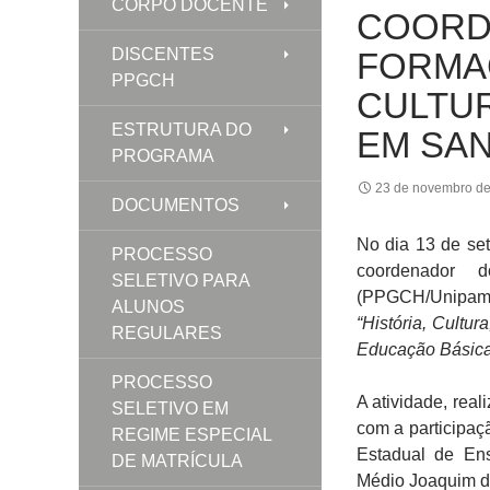
CORPO DOCENTE
COORD
DISCENTES
FORMA
PPGCH
CULTUR
ESTRUTURA DO
EM SAN
PROGRAMA
23 de novembro d
DOCUMENTOS
No dia 13 de se
PROCESSO
coordenador
SELETIVO PARA
(PPGCH/Unipampa
ALUNOS
“História, Cultu
REGULARES
Educação Básica
PROCESSO
A atividade, rea
SELETIVO EM
com a participaç
REGIME ESPECIAL
Estadual de En
DE MATRÍCULA
Médio Joaquim d