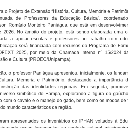
ra o Projeto de Extensão “História, Cultura, Memória e Patrimô
nuada de Professores da Educação Básica”, coordenado
dson Romário Monteiro Paniágua, que está em desenvolvime
 2026. No âmbito do projeto, está sendo elaborada uma ca
inada a apoiar escolas e professores no trabalho com ed
publicação será financiada com recursos do Programa de Fom
FEXT 2025, por meio da Chamada Interna nº 15/2024 da
ensão e Cultura (PROEC/Unipampa).
ão, o professor Paniágua apresentou, inicialmente, os funda
Cultura, Memória e Patrimônio, destacando a importância 
onstrução das identidades regionais. Em seguida, promo
niverso simbólico do Pampa, explorando a figura do gaúch
ão com o cavalo e o manejo do gado, bem como os modos de 
o mundo característicos da região.
oram apresentados os Inventários do IPHAN voltados à Ed
acionando essas ferramentas ao contexto cultural missioneir