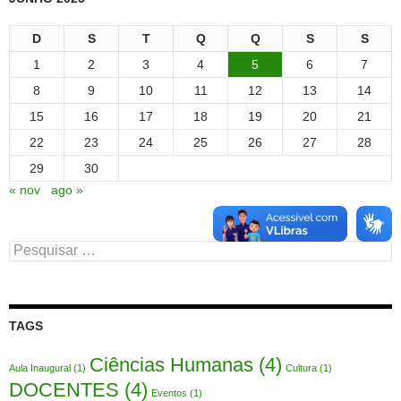
D
S
T
Q
Q
S
S
1
2
3
4
5
6
7
8
9
10
11
12
13
14
15
16
17
18
19
20
21
22
23
24
25
26
27
28
29
30
« nov
ago »
Pesquisar
por:
TAGS
Ciências Humanas
(4)
Aula Inaugural
(1)
Cultura
(1)
DOCENTES
(4)
Eventos
(1)