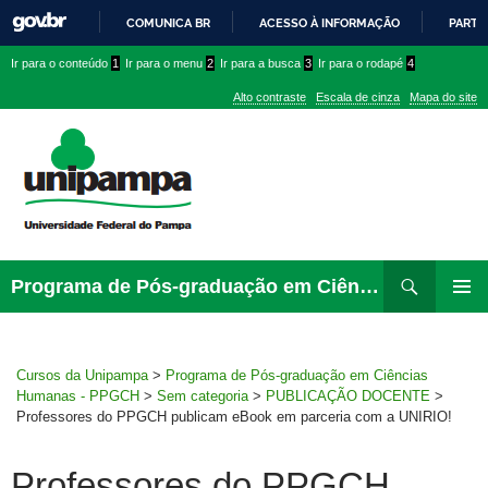
COMUNICA BR
ACESSO À INFORMAÇÃO
PARTI
IR
Ir
Ir
Ir
Ir para o conteúdo
1
Ir para o menu
2
Ir para a busca
3
Ir para o rodapé
4
PARA
para
para
para
O
Alto contraste
Escala de cinza
Mapa do site
CONTEÚDO
conteúdo
menu
menu
superior
lateral
Pesquisar
Ir
Programa de Pós-graduação em Ciências Humanas – PPGCH
para
MENU
rodapé
PRINCI
Cursos da Unipampa
>
Programa de Pós-graduação em Ciências
Humanas - PPGCH
>
Sem categoria
>
PUBLICAÇÃO DOCENTE
>
Professores do PPGCH publicam eBook em parceria com a UNIRIO!
Professores do PPGCH