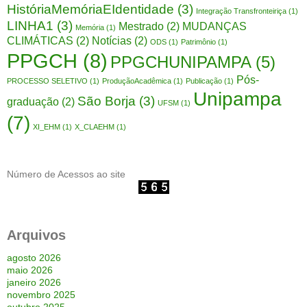
HistóriaMemóriaEIdentidade
(3)
Integração Transfronteiriça
(1)
LINHA1
(3)
Mestrado
(2)
MUDANÇAS
Memória
(1)
CLIMÁTICAS
(2)
Notícias
(2)
ODS
(1)
Patrimônio
(1)
PPGCH
(8)
PPGCHUNIPAMPA
(5)
Pós-
PROCESSO SELETIVO
(1)
ProduçãoAcadêmica
(1)
Publicação
(1)
Unipampa
São Borja
(3)
graduação
(2)
UFSM
(1)
(7)
XI_EHM
(1)
X_CLAEHM
(1)
Número de Acessos ao site
Arquivos
agosto 2026
maio 2026
janeiro 2026
novembro 2025