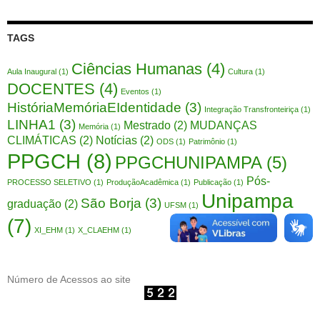
TAGS
Ciências Humanas
(4)
Aula Inaugural
(1)
Cultura
(1)
DOCENTES
(4)
Eventos
(1)
HistóriaMemóriaEIdentidade
(3)
Integração Transfronteiriça
(1)
LINHA1
(3)
Mestrado
(2)
MUDANÇAS
Memória
(1)
CLIMÁTICAS
(2)
Notícias
(2)
ODS
(1)
Patrimônio
(1)
PPGCH
(8)
PPGCHUNIPAMPA
(5)
Pós-
PROCESSO SELETIVO
(1)
ProduçãoAcadêmica
(1)
Publicação
(1)
Unipampa
São Borja
(3)
graduação
(2)
UFSM
(1)
(7)
XI_EHM
(1)
X_CLAEHM
(1)
Número de Acessos ao site