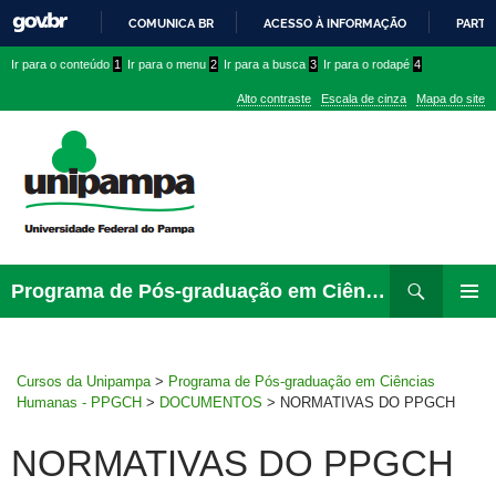
COMUNICA BR
ACESSO À INFORMAÇÃO
PARTI
IR
Ir
Ir
Ir
Ir para o conteúdo
1
Ir para o menu
2
Ir para a busca
3
Ir para o rodapé
4
PARA
para
para
para
O
Alto contraste
Escala de cinza
Mapa do site
CONTEÚDO
conteúdo
menu
menu
superior
lateral
Pesquisar
Ir
Programa de Pós-graduação em Ciências Humanas – PPGCH
para
MENU
rodapé
PRINCI
Cursos da Unipampa
>
Programa de Pós-graduação em Ciências
Humanas - PPGCH
>
DOCUMENTOS
>
NORMATIVAS DO PPGCH
NORMATIVAS DO PPGCH