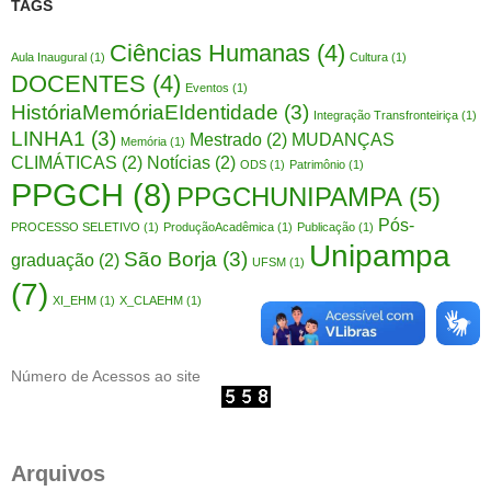
TAGS
Ciências Humanas
(4)
Aula Inaugural
(1)
Cultura
(1)
DOCENTES
(4)
Eventos
(1)
HistóriaMemóriaEIdentidade
(3)
Integração Transfronteiriça
(1)
LINHA1
(3)
Mestrado
(2)
MUDANÇAS
Memória
(1)
CLIMÁTICAS
(2)
Notícias
(2)
ODS
(1)
Patrimônio
(1)
PPGCH
(8)
PPGCHUNIPAMPA
(5)
Pós-
PROCESSO SELETIVO
(1)
ProduçãoAcadêmica
(1)
Publicação
(1)
Unipampa
São Borja
(3)
graduação
(2)
UFSM
(1)
(7)
XI_EHM
(1)
X_CLAEHM
(1)
Número de Acessos ao site
Arquivos