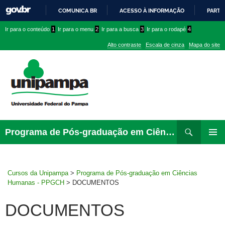
COMUNICA BR
ACESSO À INFORMAÇÃO
PARTI
IR
Ir
Ir
Ir
Ir para o conteúdo
1
Ir para o menu
2
Ir para a busca
3
Ir para o rodapé
4
PARA
para
para
para
O
Alto contraste
Escala de cinza
Mapa do site
CONTEÚDO
conteúdo
menu
menu
superior
lateral
Pesquisar
Ir
Programa de Pós-graduação em Ciências Humanas – PPGCH
para
MENU
rodapé
PRINCI
Cursos da Unipampa
>
Programa de Pós-graduação em Ciências
Humanas - PPGCH
>
DOCUMENTOS
DOCUMENTOS