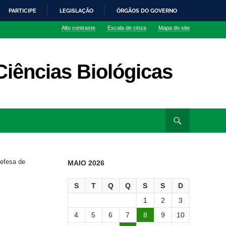
PARTICIPE
LEGISLAÇÃO
ÓRGÃOS DO GOVERNO
Alto contraste
Escala de cinza
Mapa do site
iências Biológicas
efesa de
MAIO 2026
S
T
Q
Q
S
S
D
1
2
3
4
5
6
7
8
9
10