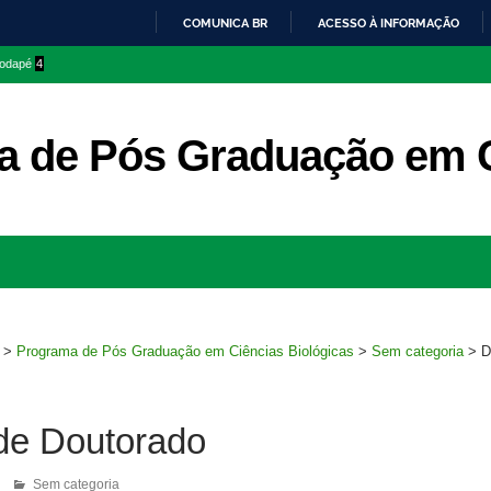
COMUNICA BR
ACESSO À INFORMAÇÃO
IR
 rodapé
4
PARA
O
CONTEÚDO
 de Pós Graduação em C
Ir
para
rodapé
>
Programa de Pós Graduação em Ciências Biológicas
>
Sem categoria
>
D
de Doutorado
Sem categoria