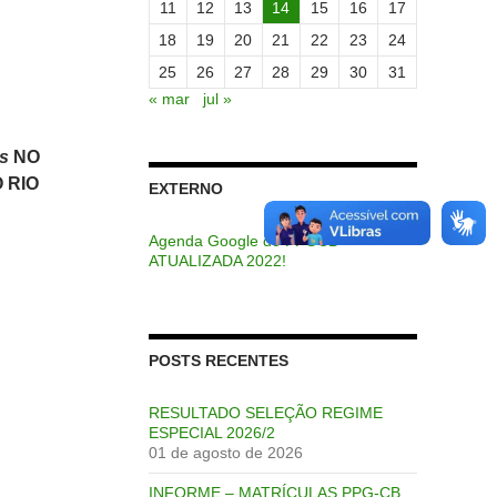
11
12
13
14
15
16
17
18
19
20
21
22
23
24
25
26
27
28
29
30
31
« mar
jul »
s
NO
 RIO
EXTERNO
Agenda Google do PPGCB –
ATUALIZADA 2022!
POSTS RECENTES
RESULTADO SELEÇÃO REGIME
ESPECIAL 2026/2
01 de agosto de 2026
INFORME – MATRÍCULAS PPG-CB