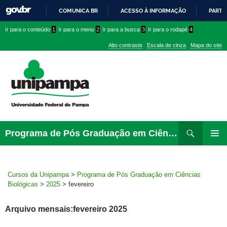
COMUNICA BR
ACESSO À INFORMAÇÃO
PARTI
IR
Ir
Ir
Ir
Ir para o conteúdo
1
Ir para o menu
2
Ir para a busca
3
Ir para o rodapé
4
PARA
para
para
para
O
Alto contraste
Escala de cinza
Mapa do site
CONTEÚDO
conteúdo
menu
menu
superior
lateral
Pesquisar
Ir
Programa de Pós Graduação em Ciências Biológicas
para
MENU
rodapé
PRINCI
Cursos da Unipampa
>
Programa de Pós Graduação em Ciências
Biológicas
>
2025
>
fevereiro
Arquivo mensais:fevereiro 2025