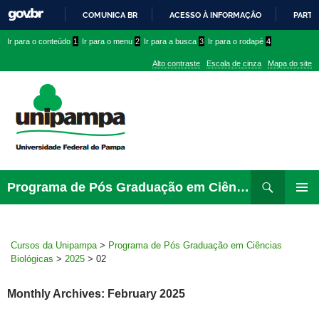
COMUNICA BR
ACESSO À INFORMAÇÃO
PARTI
IR
Ir
Ir
Ir
Ir para o conteúdo
1
Ir para o menu
2
Ir para a busca
3
Ir para o rodapé
4
PARA
para
para
para
O
Alto contraste
Escala de cinza
Mapa do site
CONTEÚDO
conteúdo
menu
menu
superior
lateral
Pesquisar
Ir
Programa de Pós Graduação em Ciências Biológicas
para
PRIMAR
rodapé
MENU
Cursos da Unipampa
>
Programa de Pós Graduação em Ciências
Biológicas
>
2025
>
02
Monthly Archives: February 2025