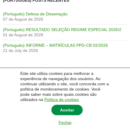
(PORTUGUÊS) POSTS RECENTES
(Português) Defesa de Dissertação
07 de August de 2026
(Português) RESULTADO SELEÇÃO REGIME ESPECIAL 2026/2
01 de August de 2026
(Português) INFORME – MATRÍCULAS PPG-CB 02/2026
21 de July de 2026
Este site utiliza cookies para melhorar a
IDIOMA:
experiência de navegação dos usuários. Ao
continuar utilizando o site, você concorda com a
Português
English
Español
política de monitoramento de cookies. Você
pode saber mais sobre quais cookies são
utilizados na
Política de cookies
.
Aceitar
Fechar
© 2014 Universidade Federal do Pampa - UNIPAMPA