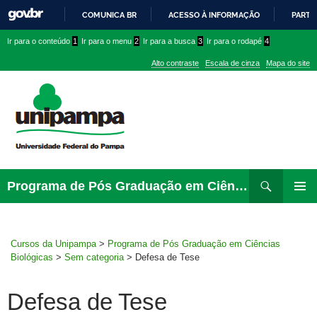
COMUNICA BR
ACESSO À INFORMAÇÃO
PARTI
IR
Ir
Ir
Ir
Ir para o conteúdo
1
Ir para o menu
2
Ir para a busca
3
Ir para o rodapé
4
PARA
para
para
para
O
Alto contraste
Escala de cinza
Mapa do site
CONTEÚDO
conteúdo
menu
menu
superior
lateral
Pesquisar
Ir
Programa de Pós Graduação em Ciências Biológicas
para
MENU
rodapé
PRINCI
Cursos da Unipampa
>
Programa de Pós Graduação em Ciências
Biológicas
>
Sem categoria
>
Defesa de Tese
Defesa de Tese