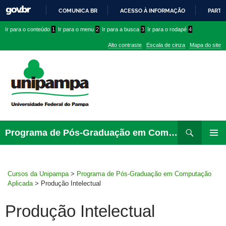
COMUNICA BR
ACESSO À INFORMAÇÃO
PARTI
IR
Ir
Ir
Ir
Ir para o conteúdo
1
Ir para o menu
2
Ir para a busca
3
Ir para o rodapé
4
PARA
para
para
para
O
Alto contraste
Escala de cinza
Mapa do site
CONTEÚDO
conteúdo
menu
menu
superior
lateral
Pesquisar
Ir
Programa de Pós-Graduação em Computação Aplicada
para
MENU
rodapé
PRINCI
Cursos da Unipampa
>
Programa de Pós-Graduação em Computação
Aplicada
>
Produção Intelectual
Produção Intelectual