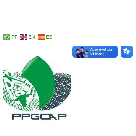
PT
EN
ES