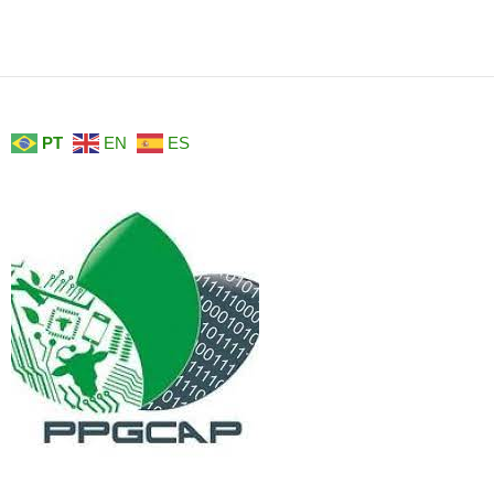
PT
EN
ES