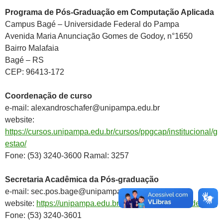
Programa de Pós-Graduação em Computação Aplicada
Campus Bagé – Universidade Federal do Pampa
Avenida Maria Anunciação Gomes de Godoy, n°1650
Bairro Malafaia
Bagé – RS
CEP: 96413-172
Coordenação de curso
e-mail: alexandroschafer@unipampa.edu.br
website:
https://cursos.unipampa.edu.br/cursos/ppgcap/institucional/g
estao/
Fone: (53) 3240-3600 Ramal: 3257
Secretaria Acadêmica da Pós-graduação
e-mail: sec.pos.bage@unipampa.edu.br
website:
https://unipampa.edu.br/bage/secretaria-academica
Fone: (53) 3240-3601