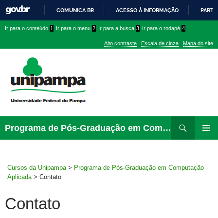
COMUNICA BR
ACESSO À INFORMAÇÃO
PARTI
IR
Ir
Ir
Ir
Ir para o conteúdo
1
Ir para o menu
2
Ir para a busca
3
Ir para o rodapé
4
PARA
para
para
para
O
Alto contraste
Escala de cinza
Mapa do site
CONTEÚDO
conteúdo
menu
menu
superior
lateral
Pesquisar
Ir
Programa de Pós-Graduação em Computação Aplicada
para
MENU
rodapé
PRINCI
Cursos da Unipampa
>
Programa de Pós-Graduação em Computação
Aplicada
>
Contato
Contato