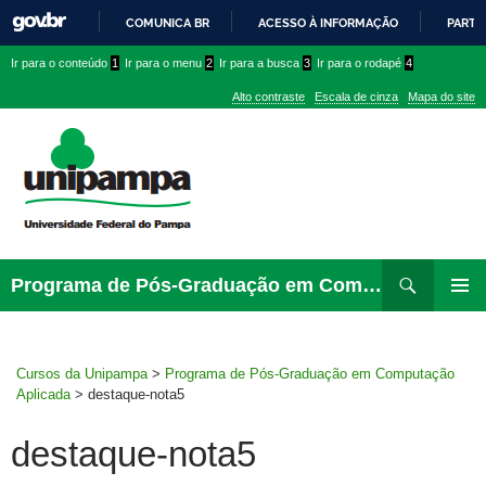
COMUNICA BR
ACESSO À INFORMAÇÃO
PARTI
IR
Ir
Ir
Ir
Ir para o conteúdo
1
Ir para o menu
2
Ir para a busca
3
Ir para o rodapé
4
PARA
para
para
para
O
Alto contraste
Escala de cinza
Mapa do site
CONTEÚDO
conteúdo
menu
menu
superior
lateral
Pesquisar
Ir
Programa de Pós-Graduação em Computação Aplicada
para
MENU
rodapé
PRINCI
Cursos da Unipampa
>
Programa de Pós-Graduação em Computação
Aplicada
>
destaque-nota5
destaque-nota5