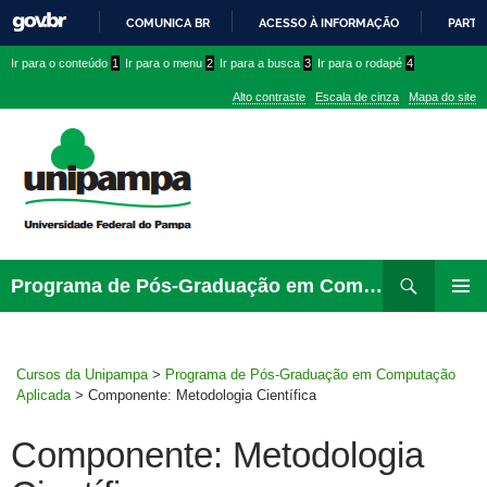
COMUNICA BR
ACESSO À INFORMAÇÃO
PARTI
IR
Ir
Ir
Ir
Ir para o conteúdo
1
Ir para o menu
2
Ir para a busca
3
Ir para o rodapé
4
PARA
para
para
para
O
Alto contraste
Escala de cinza
Mapa do site
CONTEÚDO
conteúdo
menu
menu
superior
lateral
Pesquisar
Ir
Programa de Pós-Graduação em Computação Aplicada
para
MENU
rodapé
PRINCI
Cursos da Unipampa
>
Programa de Pós-Graduação em Computação
Aplicada
>
Componente: Metodologia Científica
Componente: Metodologia