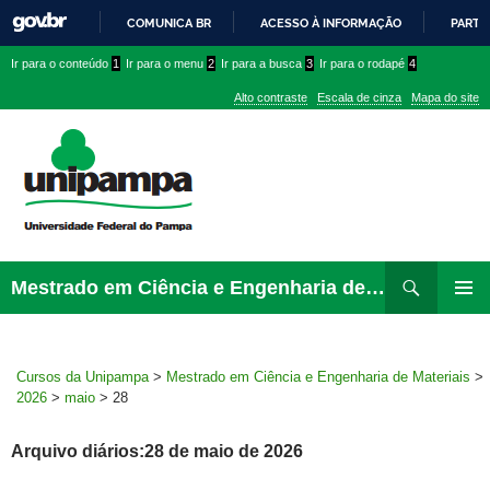
COMUNICA BR
ACESSO À INFORMAÇÃO
PARTI
IR
Ir
Ir
Ir
Ir para o conteúdo
1
Ir para o menu
2
Ir para a busca
3
Ir para o rodapé
4
PARA
para
para
para
O
Alto contraste
Escala de cinza
Mapa do site
CONTEÚDO
conteúdo
menu
menu
superior
lateral
Pesquisar
Ir
Mestrado em Ciência e Engenharia de Materiais
para
MENU
rodapé
PRINCI
Cursos da Unipampa
>
Mestrado em Ciência e Engenharia de Materiais
>
2026
>
maio
>
28
Arquivo diários:28 de maio de 2026