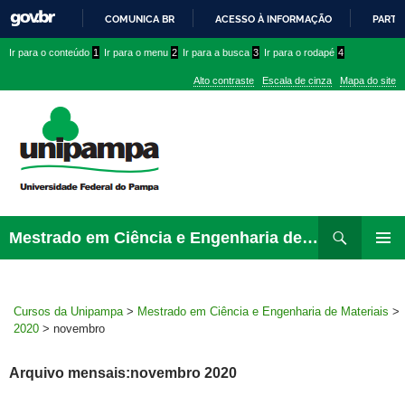
COMUNICA BR
ACESSO À INFORMAÇÃO
PARTI
IR
Ir
Ir
Ir
Ir para o conteúdo
1
Ir para o menu
2
Ir para a busca
3
Ir para o rodapé
4
PARA
para
para
para
O
Alto contraste
Escala de cinza
Mapa do site
CONTEÚDO
conteúdo
menu
menu
superior
lateral
Pesquisar
Ir
Mestrado em Ciência e Engenharia de Materiais
para
MENU
rodapé
PRINCI
Cursos da Unipampa
>
Mestrado em Ciência e Engenharia de Materiais
>
2020
>
novembro
Arquivo mensais:novembro 2020