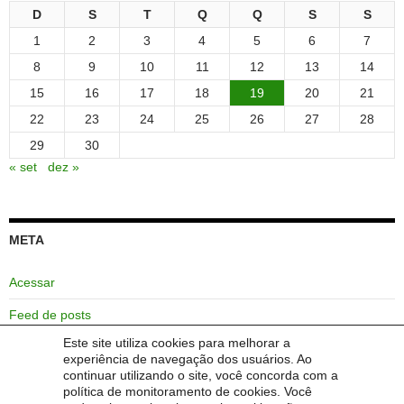
D
S
T
Q
Q
S
S
1
2
3
4
5
6
7
8
9
10
11
12
13
14
15
16
17
18
19
20
21
22
23
24
25
26
27
28
29
30
« set
dez »
META
Acessar
Feed de posts
Este site utiliza cookies para melhorar a
Feed de comentários
experiência de navegação dos usuários. Ao
continuar utilizando o site, você concorda com a
WordPress.org
política de monitoramento de cookies. Você