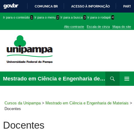
COMUNICA BR
ACESSO À INFORMAÇÃO
PARTI
IR
Ir
Ir
Ir
Ir para o conteúdo
1
Ir para o menu
2
Ir para a busca
3
Ir para o rodapé
4
PARA
para
para
para
O
Alto contraste
Escala de cinza
Mapa do site
CONTEÚDO
conteúdo
menu
menu
superior
lateral
Pesquisar
Ir
Mestrado em Ciência e Engenharia de Materiais
para
MENU
rodapé
PRINCI
Cursos da Unipampa
>
Mestrado em Ciência e Engenharia de Materiais
>
Docentes
Docentes