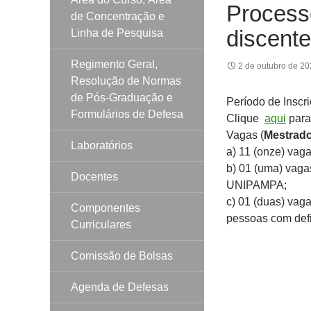
Processo
de Concentração e
discent
Linha de Pesquisa
Regimento Geral,
2 de outubro de 2
Resolução de Normas
de Pós-Graduação e
Período de Inscr
Formulários de Defesa
Clique
aqui
para 
Vagas (
Mestrad
Laboratórios
a) 11 (onze) vaga
b) 01 (uma) vaga
Docentes
UNIPAMPA;
c) 01 (duas) vag
Componentes
pessoas com defi
Curriculares
Comissão de Bolsas
Agenda de Defesas