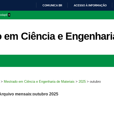
COMUNICA BR
ACESSO À INFORMAÇÃO
IR
 rodapé
4
PARA
O
CONTEÚDO
 em Ciência e Engenharia
Ir
para
rodapé
>
Mestrado em Ciência e Engenharia de Materiais
>
2025
>
outubro
Arquivo mensais:outubro 2025