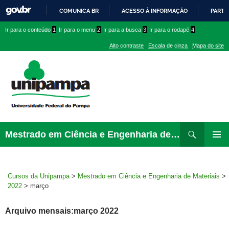
COMUNICA BR
ACESSO À INFORMAÇÃO
PARTI
IR
Ir
Ir
Ir
Ir para o conteúdo
1
Ir para o menu
2
Ir para a busca
3
Ir para o rodapé
4
PARA
para
para
para
O
Alto contraste
Escala de cinza
Mapa do site
CONTEÚDO
conteúdo
menu
menu
superior
lateral
Pesquisar
Ir
Mestrado em Ciência e Engenharia de Materiais
para
MENU
rodapé
PRINCI
Cursos da Unipampa
>
Mestrado em Ciência e Engenharia de Materiais
>
2022
>
março
Arquivo mensais:março 2022