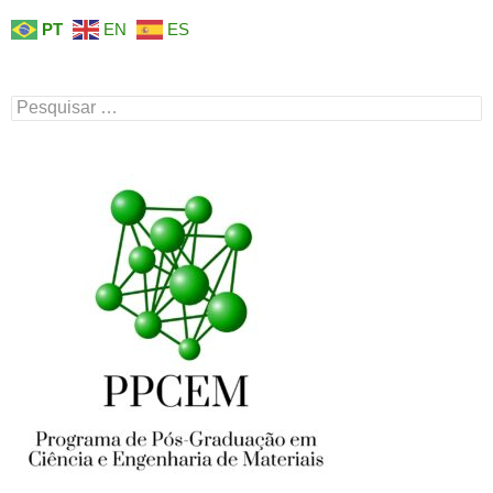
PT
EN
ES
Pesquisar
por: