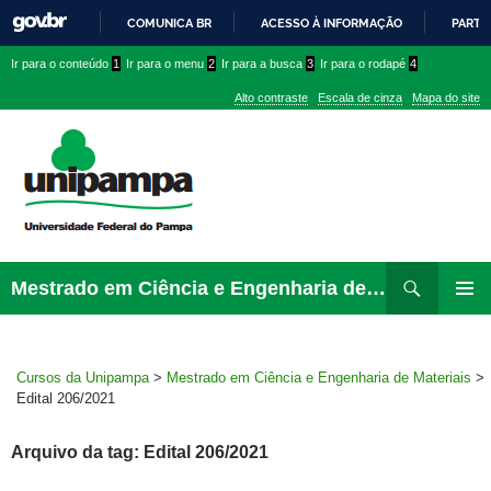
COMUNICA BR
ACESSO À INFORMAÇÃO
PARTI
IR
Ir
Ir
Ir
Ir para o conteúdo
1
Ir para o menu
2
Ir para a busca
3
Ir para o rodapé
4
PARA
para
para
para
O
Alto contraste
Escala de cinza
Mapa do site
CONTEÚDO
conteúdo
menu
menu
superior
lateral
Pesquisar
Ir
Mestrado em Ciência e Engenharia de Materiais
para
MENU
rodapé
PRINCI
Cursos da Unipampa
>
Mestrado em Ciência e Engenharia de Materiais
>
Edital 206/2021
Arquivo da tag: Edital 206/2021