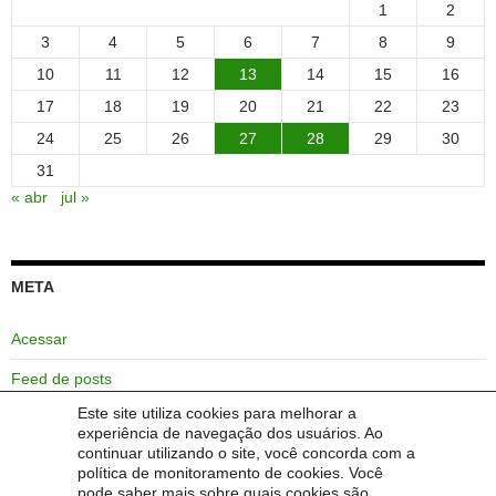
1
2
3
4
5
6
7
8
9
10
11
12
13
14
15
16
17
18
19
20
21
22
23
24
25
26
27
28
29
30
31
« abr
jul »
META
Acessar
Feed de posts
Este site utiliza cookies para melhorar a
Feed de comentários
experiência de navegação dos usuários. Ao
continuar utilizando o site, você concorda com a
WordPress.org
política de monitoramento de cookies. Você
pode saber mais sobre quais cookies são