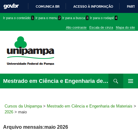
COMUNICA BR
ACESSO À INFORMAÇÃO
PARTI
IR
Ir
Ir
Ir
Ir para o conteúdo
1
Ir para o menu
2
Ir para a busca
3
Ir para o rodapé
4
PARA
para
para
para
O
Alto contraste
Escala de cinza
Mapa do site
CONTEÚDO
conteúdo
menu
menu
superior
lateral
Pesquisar
Ir
Mestrado em Ciência e Engenharia de Materiais
para
MENU
rodapé
PRINCI
Cursos da Unipampa
>
Mestrado em Ciência e Engenharia de Materiais
>
2026
>
maio
Arquivo mensais:maio 2026