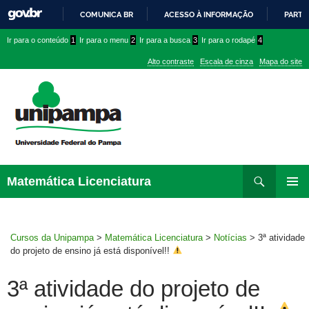
COMUNICA BR
ACESSO À INFORMAÇÃO
PARTI
IR
Ir
Ir
Ir
Ir para o conteúdo
1
Ir para o menu
2
Ir para a busca
3
Ir para o rodapé
4
PARA
para
para
para
O
Alto contraste
Escala de cinza
Mapa do site
CONTEÚDO
conteúdo
menu
menu
superior
lateral
Pesquisar
Ir
Matemática Licenciatura
para
MENU
rodapé
PRINCI
Cursos da Unipampa
>
Matemática Licenciatura
>
Notícias
>
3ª atividade
do projeto de ensino já está disponível!!
3ª atividade do projeto de