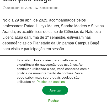
30 de abril de 2025
Sem categoria
No dia 29 de abril de 2025, acompanhados pelos
professores: Rafael Lucyk Maurer, Sandra Maders e Silvana
Aranda, os acadêmicos do curso de Ciências da Natureza
Licenciatura da turma de 1º semestre, estiveram nas
dependências do Planetário da Unipampa Campus Bagé
para visita e participação em sessão.
A atividade vinculada ao componente curricular “Extensão
Este site utiliza cookies para melhorar a
experiência de navegação dos usuários. Ao
universitária no ambiente escolar”, ministrado pelo docente
continuar utilizando o site, você concorda com a
Rafael, possibilitou o reconhecimento da indissociabilidade
política de monitoramento de cookies. Você
entre pesquisa, ensino e extensão, além da compreensão
pode saber mais sobre quais cookies são
utilizados na
Política de cookies
.
prática de conceitos que permeiam a matriz curricular do
curso, como o entendimento sobre as fronteiras do nosso
Aceitar
Universo, as escalas do nosso planeta, passando pelo
Sistema Solar, estrelas e galáxias até a fronteira do nosso
Fechar
conhecimento. Na sessão realizada, também foram