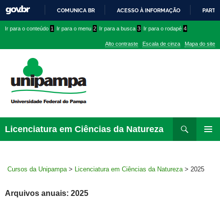
COMUNICA BR
ACESSO À INFORMAÇÃO
PARTI
IR
Ir
Ir
Ir
Ir para o conteúdo
1
Ir para o menu
2
Ir para a busca
3
Ir para o rodapé
4
PARA
para
para
para
O
Alto contraste
Escala de cinza
Mapa do site
CONTEÚDO
conteúdo
menu
menu
superior
lateral
Pesquisar
Ir
Licenciatura em Ciências da Natureza
para
MENU
rodapé
PRINCI
Cursos da Unipampa
>
Licenciatura em Ciências da Natureza
>
2025
Arquivos anuais: 2025