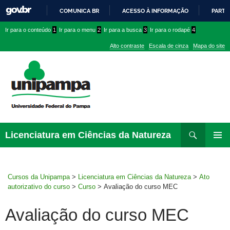
COMUNICA BR
ACESSO À INFORMAÇÃO
PARTI
IR
Ir
Ir
Ir
Ir para o conteúdo
1
Ir para o menu
2
Ir para a busca
3
Ir para o rodapé
4
PARA
para
para
para
O
Alto contraste
Escala de cinza
Mapa do site
CONTEÚDO
conteúdo
menu
menu
superior
lateral
Pesquisar
Ir
Licenciatura em Ciências da Natureza
para
MENU
rodapé
PRINCI
Cursos da Unipampa
>
Licenciatura em Ciências da Natureza
>
Ato
autorizativo do curso
>
Curso
>
Avaliação do curso MEC
Avaliação do curso MEC