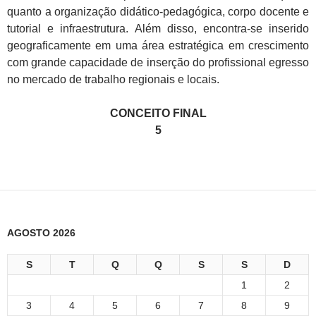
quanto a organização didático-pedagógica, corpo docente e
tutorial e infraestrutura. Além disso, encontra-se inserido
geograficamente em uma área estratégica em crescimento
com grande capacidade de inserção do profissional egresso
no mercado de trabalho regionais e locais.
CONCEITO FINAL
5
AGOSTO 2026
S
T
Q
Q
S
S
D
1
2
3
4
5
6
7
8
9