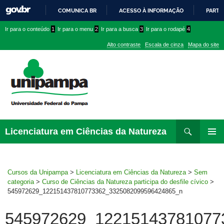
COMUNICA BR
ACESSO À INFORMAÇÃO
PARTI
IR
Ir
Ir
Ir
Ir para o conteúdo
1
Ir para o menu
2
Ir para a busca
3
Ir para o rodapé
4
PARA
para
para
para
O
Alto contraste
Escala de cinza
Mapa do site
CONTEÚDO
conteúdo
menu
menu
superior
lateral
Pesquisar
Ir
Licenciatura em Ciências da Natureza
para
MENU
rodapé
PRINCI
Cursos da Unipampa
>
Licenciatura em Ciências da Natureza
>
Sem
categoria
>
Curso de Ciências da Natureza participa do desfile cívico
>
545972629_122151437810773362_3325082099596424865_n
545972629_12215143781077