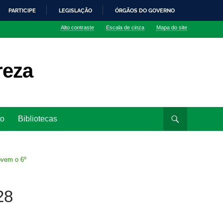
PARTICIPE
LEGISLAÇÃO
ÓRGÃOS DO GOVERNO
Alto contraste
Escala de cinza
Mapa do site
reza
to
Bibliotecas
ovem o 6º
28