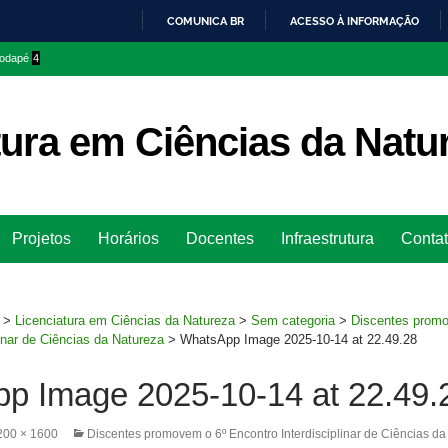
COMUNICA BR
ACESSO À INFORMAÇÃO
IR
 rodapé
4
PARA
O
CONTEÚDO
tura em Ciências da Natu
Ir
Projetos
Horários
Docentes
Infraestrutura
Conta
para
rodapé
>
Licenciatura em Ciências da Natureza
>
Sem categoria
>
Discentes prom
linar de Ciências da Natureza
>
WhatsApp Image 2025-10-14 at 22.49.28
p Image 2025-10-14 at 22.49.
200 × 1600
Discentes promovem o 6º Encontro Interdisciplinar de Ciências da