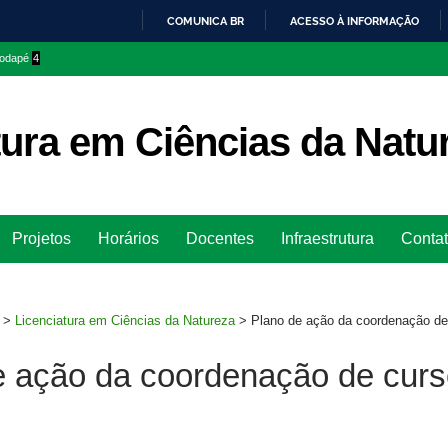
COMUNICA BR
ACESSO À INFORMAÇÃO
IR
 rodapé
4
PARA
O
CONTEÚDO
tura em Ciências da Natu
Ir
Projetos
Horários
Docentes
Infraestrutura
Conta
para
rodapé
>
Licenciatura em Ciências da Natureza
>
Plano de ação da coordenação de
e ação da coordenação de curs