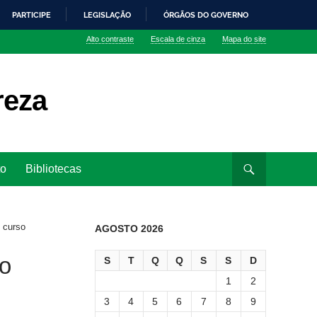
PARTICIPE
LEGISLAÇÃO
ÓRGÃOS DO GOVERNO
Alto contraste
Escala de cinza
Mapa do site
reza
to
Bibliotecas
 curso
AGOSTO 2026
o
S
T
Q
Q
S
S
D
1
2
3
4
5
6
7
8
9