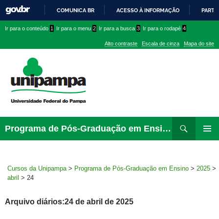
COMUNICA BR
ACESSO À INFORMAÇÃO
PARTI
IR
Ir
Ir
Ir
Ir para o conteúdo
1
Ir para o menu
2
Ir para a busca
3
Ir para o rodapé
4
PARA
para
para
para
O
Alto contraste
Escala de cinza
Mapa do site
CONTEÚDO
conteúdo
menu
menu
superior
lateral
Pesquisar
Ir
Programa de Pós-Graduação em Ensino
para
MENU
rodapé
PRINCI
Cursos da Unipampa
>
Programa de Pós-Graduação em Ensino
>
2025
>
abril
>
24
Arquivo diários:24 de abril de 2025