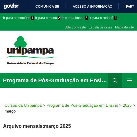
COMUNICA BR
ACESSO À INFORMAÇÃO
PARTI
IR
Ir
Ir
Ir
Ir para o conteúdo
1
Ir para o menu
2
Ir para a busca
3
Ir para o rodapé
4
PARA
para
para
para
O
Alto contraste
Escala de cinza
Mapa do site
CONTEÚDO
conteúdo
menu
menu
superior
lateral
Pesquisar
Ir
Programa de Pós-Graduação em Ensino
para
MENU
rodapé
PRINCI
Cursos da Unipampa
>
Programa de Pós-Graduação em Ensino
>
2025
>
março
Arquivo mensais:março 2025