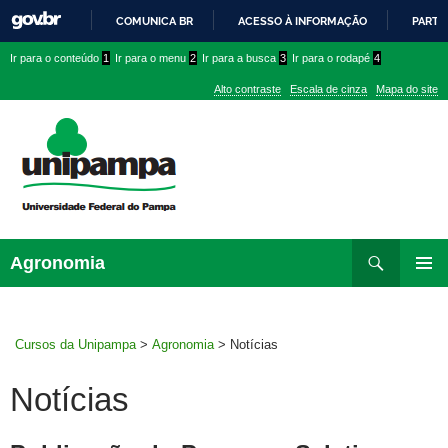
COMUNICA BR
ACESSO À INFORMAÇÃO
PARTI
IR
Ir
Ir
Ir
Ir para o conteúdo
1
Ir para o menu
2
Ir para a busca
3
Ir para o rodapé
4
PARA
para
para
para
O
Alto contraste
Escala de cinza
Mapa do site
CONTEÚDO
conteúdo
menu
menu
superior
lateral
Pesquisar
Ir
Agronomia
para
MENU
rodapé
PRINCI
Cursos da Unipampa
>
Agronomia
>
Notícias
Notícias