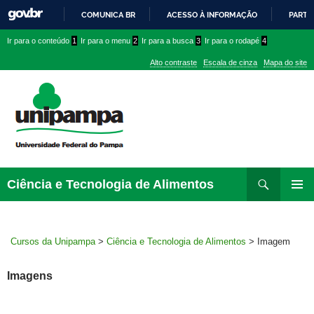
COMUNICA BR
ACESSO À INFORMAÇÃO
PARTI
IR
Ir
Ir
Ir
Ir para o conteúdo
1
Ir para o menu
2
Ir para a busca
3
Ir para o rodapé
4
PARA
para
para
para
O
Alto contraste
Escala de cinza
Mapa do site
CONTEÚDO
conteúdo
menu
menu
superior
lateral
Pesquisar
Ir
Ciência e Tecnologia de Alimentos
para
MENU
rodapé
PRINCI
Cursos da Unipampa
>
Ciência e Tecnologia de Alimentos
>
Imagem
Imagens