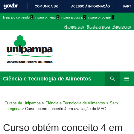
COMUNICA BR
ACESSO À INFORMAÇÃO
PARTI
IR
Ir
Ir
Ir
Ir para o conteúdo
1
Ir para o menu
2
Ir para a busca
3
Ir para o rodapé
4
PARA
para
para
para
O
Alto contraste
Escala de cinza
Mapa do site
CONTEÚDO
conteúdo
menu
menu
superior
lateral
Pesquisar
Ir
Ciência e Tecnologia de Alimentos
para
MENU
rodapé
PRINCI
Cursos da Unipampa
>
Ciência e Tecnologia de Alimentos
>
Sem
categoria
>
Curso obtém conceito 4 em avaliação do MEC
Curso obtém conceito 4 em