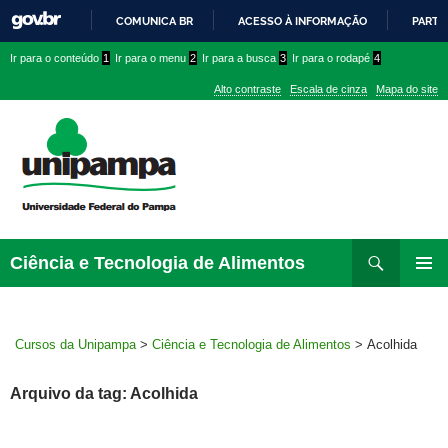
COMUNICA BR
ACESSO À INFORMAÇÃO
PARTI
IR
Ir
Ir
Ir
Ir para o conteúdo
1
Ir para o menu
2
Ir para a busca
3
Ir para o rodapé
4
PARA
para
para
para
O
Alto contraste
Escala de cinza
Mapa do site
CONTEÚDO
conteúdo
menu
menu
superior
lateral
Pesquisar
Ir
Ciência e Tecnologia de Alimentos
para
MENU
rodapé
PRINCI
Cursos da Unipampa
>
Ciência e Tecnologia de Alimentos
>
Acolhida
Arquivo da tag: Acolhida