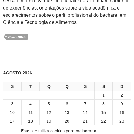
sessão informativa que incluiu palestras, compartilhamento
de experiências, orientações sobre a vida acadêmica e
esclarecimentos sobre o perfil profissional do bacharel em
Ciência e Tecnologia de Alimentos.
ACOLHIDA
AGOSTO 2026
S
T
Q
Q
S
S
D
1
2
3
4
5
6
7
8
9
10
11
12
13
14
15
16
17
18
19
20
21
22
23
24
25
26
27
28
29
30
Este site utiliza cookies para melhorar a