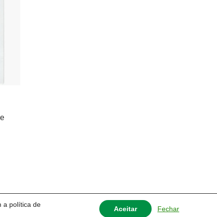
 e
 a política de
Fechar
Aceitar