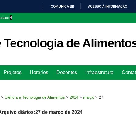
COMUNICA BR
ACESSO À INFORMAÇÃO
IR
 rodapé
4
PARA
O
CONTEÚDO
e Tecnologia de Alimento
Ir
Projetos
Horários
Docentes
Infraestrutura
Conta
para
rodapé
>
Ciência e Tecnologia de Alimentos
>
2024
>
março
>
27
Arquivo diários:27 de março de 2024