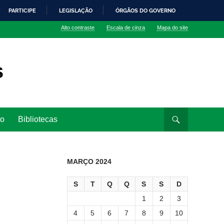
PARTICIPE
LEGISLAÇÃO
ÓRGÃOS DO GOVERNO
Alto contraste
Escala de cinza
Mapa do site
s
to
Bibliotecas
MARÇO 2024
S
T
Q
Q
S
S
D
1
2
3
4
5
6
7
8
9
10