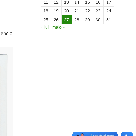
11
12
13
14
15
16
17
18
19
20
21
22
23
24
25
26
27
28
29
30
31
« jul
maio »
iência